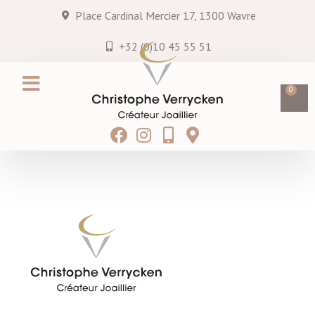
Place Cardinal Mercier 17, 1300 Wavre
+32 (0)10 45 55 51
0
Création sur mesure
Services & entretiens
Hei MATAU
Blog & Actualités