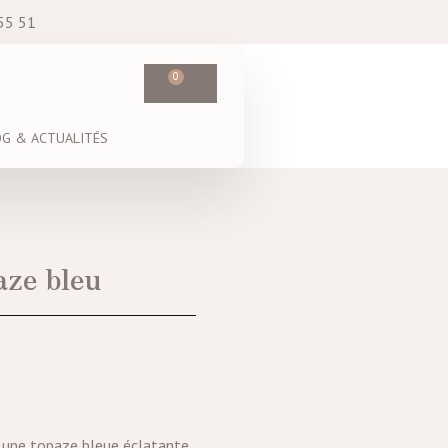
55 51
0
OG & ACTUALITÉS
aze bleu
 une topaze bleue éclatante