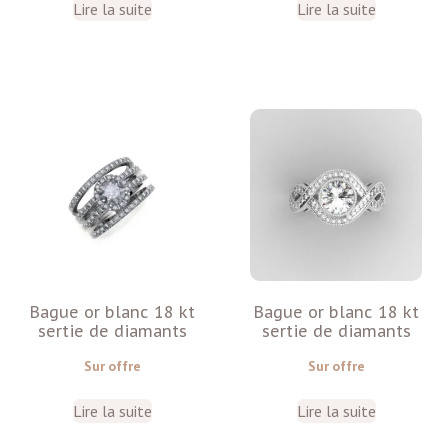
Lire la suite
Lire la suite
Bague or blanc 18 kt
Bague or blanc 18 kt
sertie de diamants
sertie de diamants
Sur offre
Sur offre
Lire la suite
Lire la suite