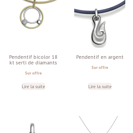
Pendentif bicolor 18
Pendentif en argent
kt serti de diamants
Sur offre
Sur offre
Lire la suite
Lire la suite