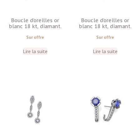
Boucle d’oreilles or
Boucle d’oreilles or
blanc 18 kt, diamant.
blanc 18 kt, diamant.
Sur offre
Sur offre
Lire la suite
Lire la suite