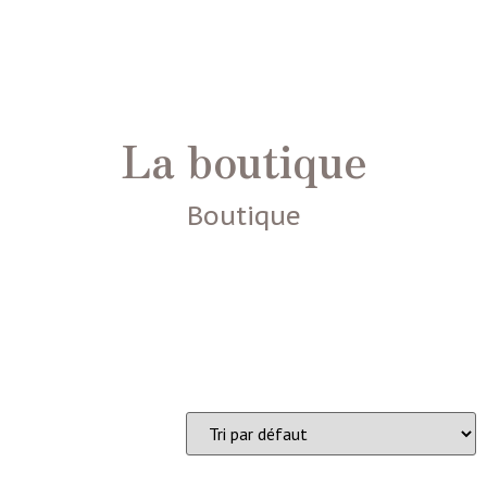
La boutique
Boutique