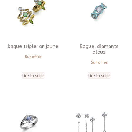
bague triple, or jaune
Bague, diamants
bleus
Sur offre
Sur offre
Lire la suite
Lire la suite