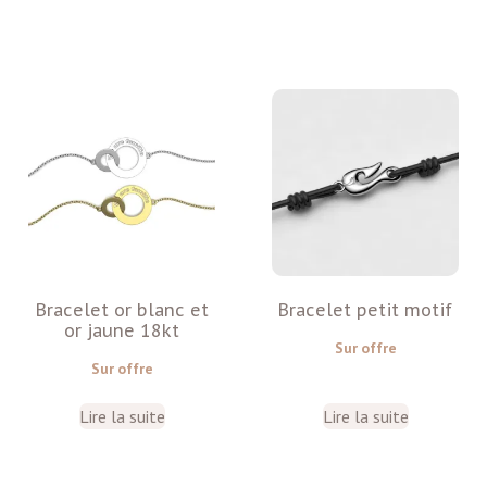
Bracelet or blanc et
Bracelet petit motif
or jaune 18kt
Sur offre
Sur offre
Lire la suite
Lire la suite