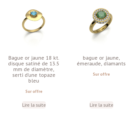
Bague or jaune 18 kt.
bague or jaune,
disque satiné de 13.5
émeraude, diamants
mm de diamètre,
Sur offre
serti d’une topaze
bleu
Sur offre
Lire la suite
Lire la suite