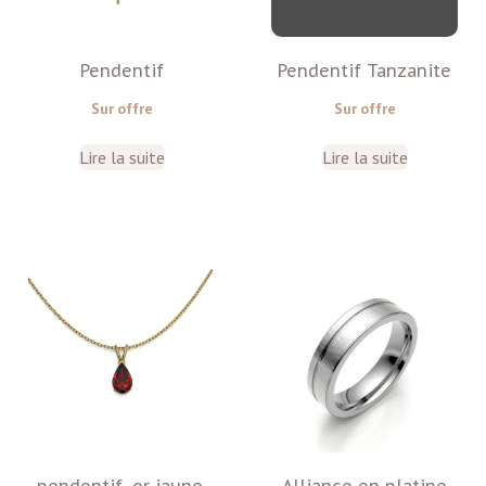
Pendentif
Pendentif Tanzanite
Sur offre
Sur offre
Lire la suite
Lire la suite
pendentif, or jaune,
Alliance en platine