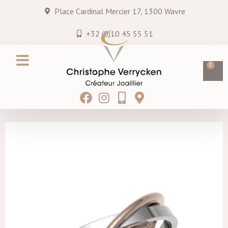
Place Cardinal Mercier 17, 1300 Wavre
+32 (0)10 45 55 51
0
Création sur mesure
Services & entretiens
Hei MATAU
Blog & Actualités