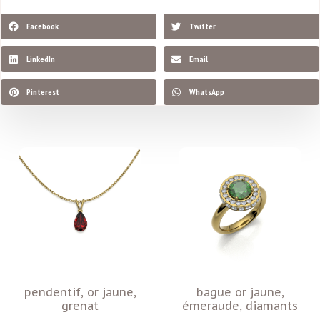
Facebook
Twitter
LinkedIn
Email
Pinterest
WhatsApp
pendentif, or jaune,
bague or jaune,
grenat
émeraude, diamants