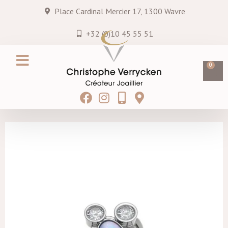
Place Cardinal Mercier 17, 1300 Wavre
+32 (0)10 45 55 51
0
Création sur mesure
Services & entretiens
Hei MATAU
Blog & Actualités