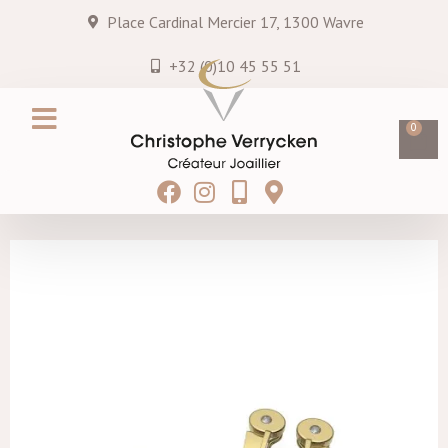
Place Cardinal Mercier 17, 1300 Wavre
+32 (0)10 45 55 51
0
Création sur mesure
Services & entretiens
Hei MATAU
Blog & Actualités