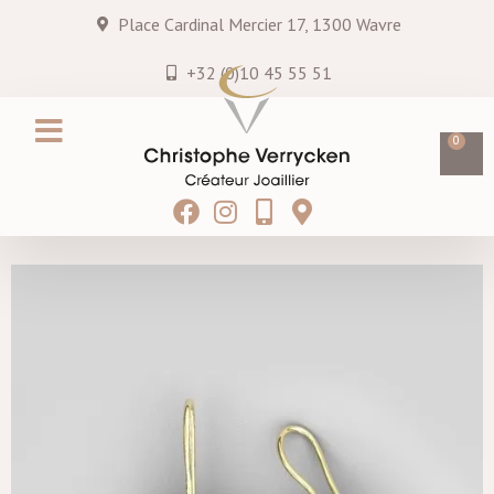
Place Cardinal Mercier 17, 1300 Wavre
+32 (0)10 45 55 51
0
Création sur mesure
Services & entretiens
Hei MATAU
Blog & Actualités