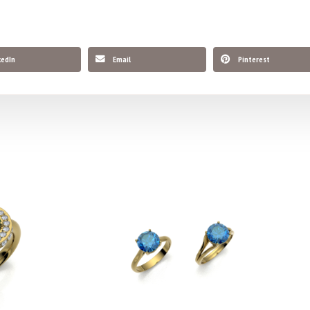
kedIn
Email
Pinterest