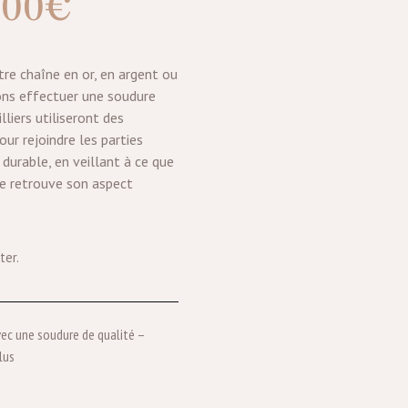
,00
€
otre chaîne en or, en argent ou
ons effectuer une soudure
lliers utiliseront des
ur rejoindre les parties
durable, en veillant à ce que
îne retrouve son aspect
ter.
vec une soudure de qualité –
lus