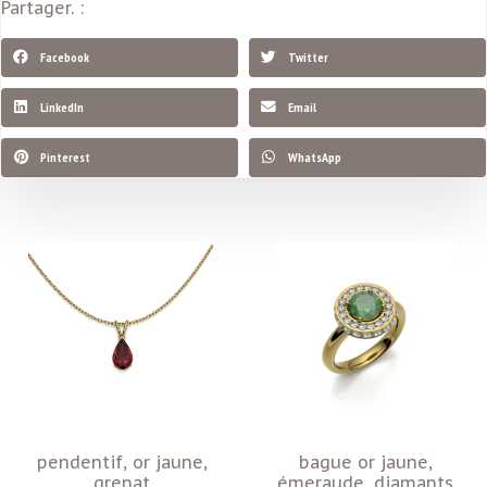
Partager. :
Facebook
Twitter
LinkedIn
Email
Pinterest
WhatsApp
pendentif, or jaune,
bague or jaune,
grenat
émeraude, diamants