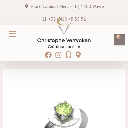
Place Cardinal Mercier 17, 1300 Wavre
+32 (0)10 45 55 51
0
Création sur mesure
Services & entretiens
Hei MATAU
Blog & Actualités